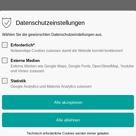
Datenschutzeinstellungen
Wählen Sie die gewünschten Datenschutzeinstellungen aus.
Erforderlich*
Notwendige Cookies zulassen damit die Website korrekt funktioniert
Externe Medien
Externe Medien wie Google Maps, Google Fonts, OpenStreetMap, Youtube
und Vimeo zulassen
Statistik
Google Analytics und Matomo Analytics zulassen
nen Augen sehen. Manchmal ist es aber vielleicht nicht genau das, was 
tmosphäre zu schaffen. Wir verpassen dem fertigen Film aus dem Schnitt
Technisch erforderliche Cookies werden immer geladen.