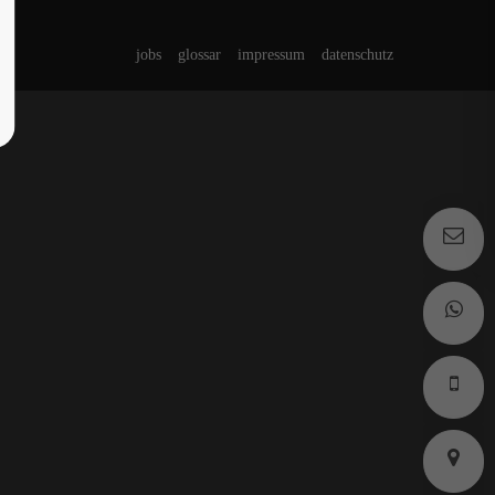
jobs
glossar
impressum
datenschutz
s
s
k
k