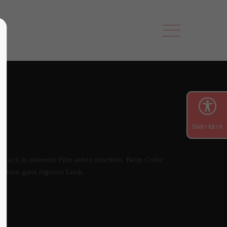
Shift+Alt+A
wir auch in unserem Film sehen möchten. Beim Color
 seinen ganz eigenen Look.