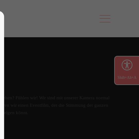
Shift+Alt+A
nziehen? Fühlen wir! Wir sind mit unserer Kamera normal
zieren wir einen Eventfilm, der die Stimmung der ganzen
chwelgen könnt.