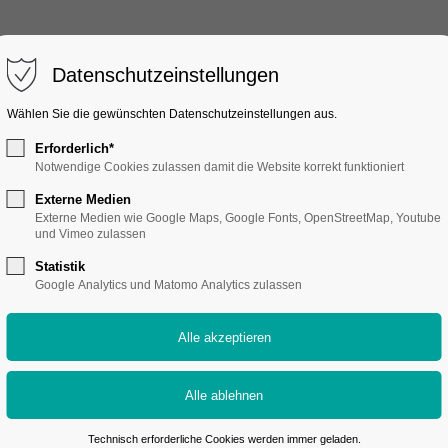
Datenschutzeinstellungen
Wählen Sie die gewünschten Datenschutzeinstellungen aus.
Erforderlich*
Notwendige Cookies zulassen damit die Website korrekt funktioniert
Externe Medien
Externe Medien wie Google Maps, Google Fonts, OpenStreetMap, Youtube
und Vimeo zulassen
Statistik
Google Analytics und Matomo Analytics zulassen
 nur im Kopf haben, sondern euch immer wieder die besten Momente rei
des Lachen und jedes Tränchen ein, das verdrückt wird. Für euch produ
gelt. So habt ihr einen Film, mit dem ihr noch lange in Erinnerungen s
Technisch erforderliche Cookies werden immer geladen.