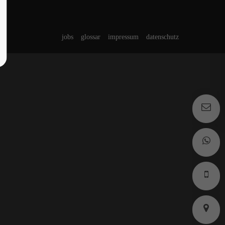
jobs
glossar
impressum
datenschutz
s
s
k
k